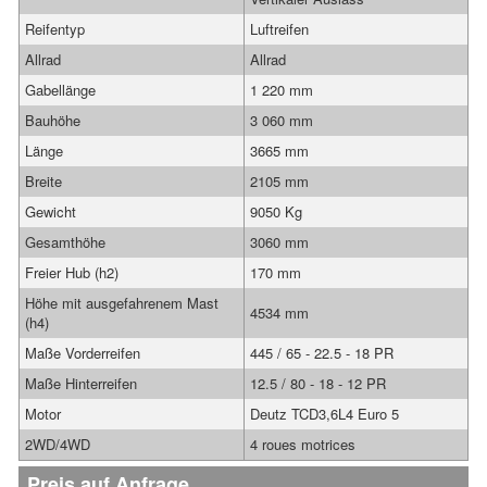
Reifentyp
Luftreifen
Allrad
Allrad
Gabellänge
1 220 mm
Bauhöhe
3 060 mm
Länge
3665 mm
Breite
2105 mm
Gewicht
9050 Kg
Gesamthöhe
3060 mm
Freier Hub (h2)
170 mm
Höhe mit ausgefahrenem Mast
4534 mm
(h4)
Maße Vorderreifen
445 / 65 - 22.5 - 18 PR
Maße Hinterreifen
12.5 / 80 - 18 - 12 PR
Motor
Deutz TCD3,6L4 Euro 5
2WD/4WD
4 roues motrices
Preis auf Anfrage