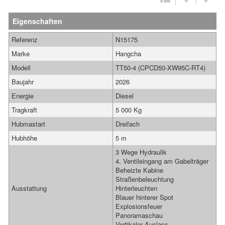
Eigenschaften
Referenz
N15175
Marke
Hangcha
Modell
TT50-4 (CPCD50-XW95C-RT4)
Baujahr
2026
Energie
Diesel
Tragkraft
5 000 Kg
Hubmastart
Dreifach
Hubhöhe
5 m
3 Wege Hydraulik
4. Ventileingang am Gabelträger
Beheizte Kabine
Straßenbeleuchtung
Ausstattung
Hinterleuchten
Blauer hinterer Spot
Explosionsfeuer
Panoramaschau
Vertikaler Auslass