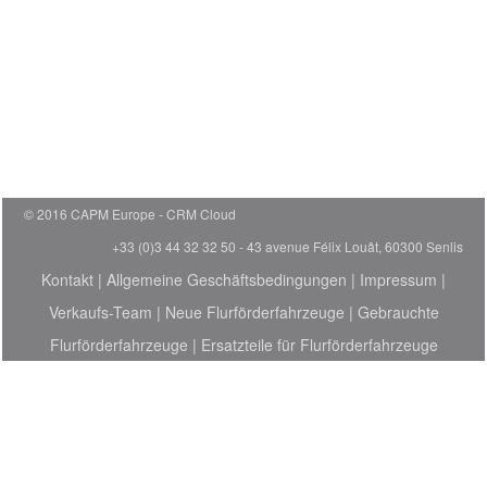
© 2016 CAPM Europe
CRM Cloud
+33 (0)3 44 32 32 50 - 43 avenue Félix Louât, 60300 Senlis
Kontakt
|
Allgemeine Geschäftsbedingungen
|
Impressum
|
Verkaufs-Team
|
Neue Flurförderfahrzeuge
|
Gebrauchte
Flurförderfahrzeuge
|
Ersatzteile für Flurförderfahrzeuge