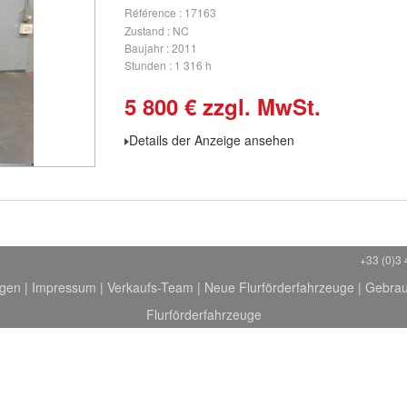
Référence
17163
Zustand
NC
Baujahr
2011
Stunden
1 316 h
5 800
€
zzgl. MwSt.
Details der Anzeige ansehen
+33 (0)3 
ngen
|
Impressum
|
Verkaufs-Team
|
Neue Flurförderfahrzeuge
|
Gebrau
Flurförderfahrzeuge