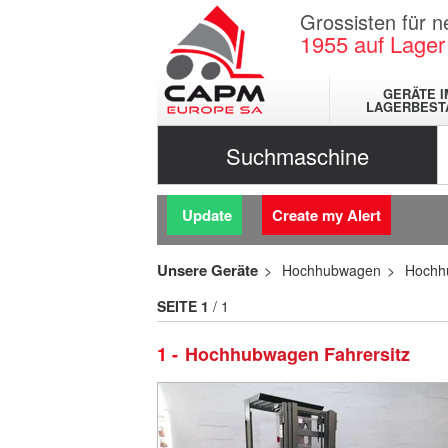
Grossisten für 
1955
auf Lager
GERÄTE I
LAGERBEST
Suchmaschine
Update
Create my Alert
Unsere Geräte
Hochhubwagen
Hochh
SEITE
1
/ 1
1
Hochhubwagen Fahrersitz