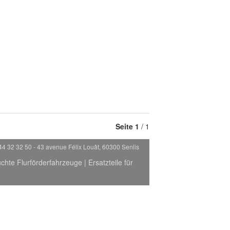
Seite
1
/ 1
44 32 32 50 - 43 avenue Félix Louât, 60300 Senlis
chte Flurförderfahrzeuge
|
Ersatzteile für