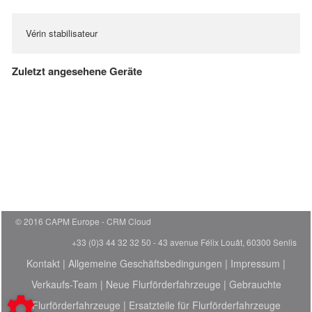
Vérin stabilisateur
Zuletzt angesehene Geräte
© 2016 CAPM Europe
CRM Cloud
+33 (0)3 44 32 32 50 - 43 avenue Félix Louât, 60300 Senlis
Kontakt
|
Allgemeine Geschäftsbedingungen
|
Impressum
|
Verkaufs-Team
|
Neue Flurförderfahrzeuge
|
Gebrauchte
Flurförderfahrzeuge
|
Ersatzteile für Flurförderfahrzeuge