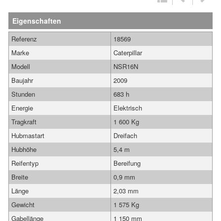
Eigenschaften
Referenz
18569
Marke
Caterpillar
Modell
NSR16N
Baujahr
2009
Stunden
683 h
Energie
Elektrisch
Tragkraft
1 600 Kg
Hubmastart
Dreifach
Hubhöhe
5,4 m
Reifentyp
Bereifung
Breite
0,9 mm
Länge
2,03 mm
Gewicht
1 575 Kg
Gabellänge
1 150 mm