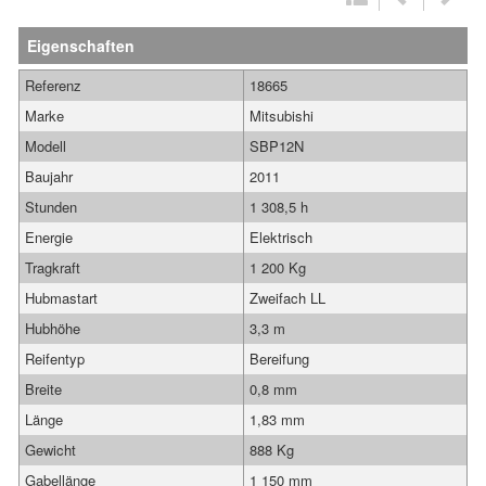
Eigenschaften
Referenz
18665
Marke
Mitsubishi
Modell
SBP12N
Baujahr
2011
Stunden
1 308,5 h
Energie
Elektrisch
Tragkraft
1 200 Kg
Hubmastart
Zweifach LL
Hubhöhe
3,3 m
Reifentyp
Bereifung
Breite
0,8 mm
Länge
1,83 mm
Gewicht
888 Kg
Gabellänge
1 150 mm