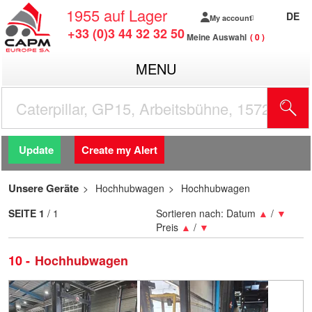
1955
auf Lager
DE
My account
+33 (0)3 44 32 32 50
Meine Auswahl
0
MENU
Update
Create my Alert
Unsere Geräte
Hochhubwagen
Hochhubwagen
SEITE
1
/ 1
Sortieren nach:
Datum
▲
/
▼
Preis
▲
/
▼
10
Hochhubwagen