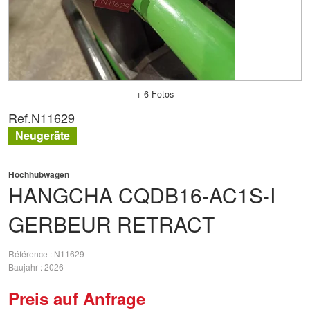
+ 6 Fotos
Ref.
N11629
Neugeräte
Hochhubwagen
HANGCHA
CQDB16-AC1S-I
GERBEUR RETRACT
Référence
N11629
Baujahr
2026
Preis auf Anfrage