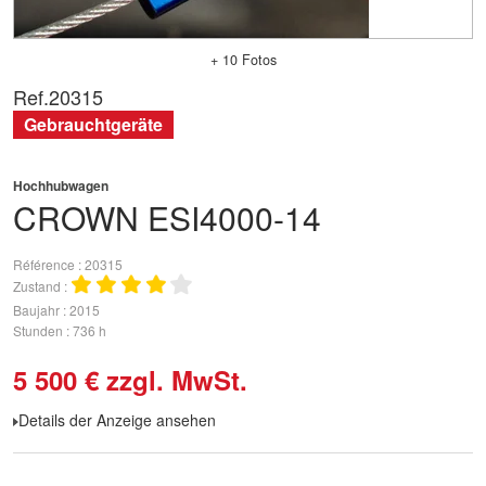
+ 10 Fotos
Ref.
20315
Gebrauchtgeräte
Hochhubwagen
CROWN
ESI4000-14
Référence
20315
Zustand
Baujahr
2015
Stunden
736 h
5 500
€
zzgl. MwSt.
Details der Anzeige ansehen