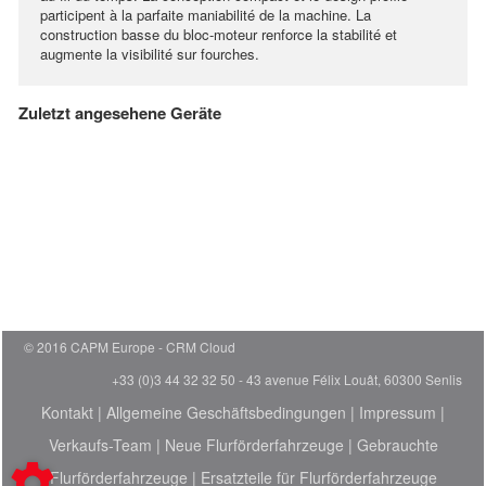
participent à la parfaite maniabilité de la machine. La
construction basse du bloc-moteur renforce la stabilité et
augmente la visibilité sur fourches.
Zuletzt angesehene Geräte
© 2016 CAPM Europe
CRM Cloud
+33 (0)3 44 32 32 50 - 43 avenue Félix Louât, 60300 Senlis
Kontakt
|
Allgemeine Geschäftsbedingungen
|
Impressum
|
Verkaufs-Team
|
Neue Flurförderfahrzeuge
|
Gebrauchte
Flurförderfahrzeuge
|
Ersatzteile für Flurförderfahrzeuge