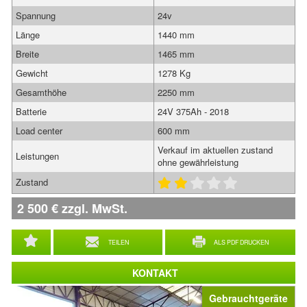
Spannung
24v
Länge
1440 mm
Breite
1465 mm
Gewicht
1278 Kg
Gesamthöhe
2250 mm
Batterie
24V 375Ah - 2018
Load center
600 mm
Verkauf im aktuellen zustand
Leistungen
ohne gewährleistung
Zustand
2 500
€
zzgl. MwSt.
TEILEN
ALS PDF DRUCKEN
KONTAKT
Gebrauchtgeräte