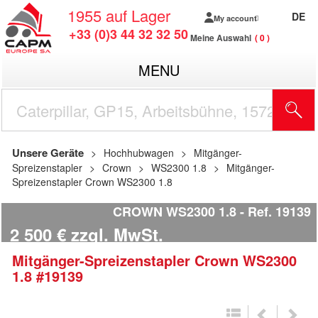
1955
auf Lager
DE
My account
+33 (0)3 44 32 32 50
Meine Auswahl
0
MENU
Unsere Geräte
Hochhubwagen
Mitgänger-
Spreizenstapler
Crown
WS2300 1.8
Mitgänger-
Spreizenstapler Crown WS2300 1.8
CROWN WS2300 1.8
Ref.
19139
2 500
€
zzgl. MwSt.
Mitgänger-Spreizenstapler
Crown
WS2300
1.8
#19139