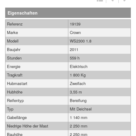
Eigenschaften
Referenz
19139
Marke
Crown
Modell
WS2300 1.8
Baujahr
2011
Stunden
559 h
Energie
Elektrisch
Tragkraft
1 800 Kg
Hubmastart
Zweifach
Hubhöhe
3,55 m
Reifentyp
Bereifung
Typ
Mit Deichsel
Gabellänge
1 140 mm
Niedrige Höhe der Mast
2 250 mm
Bauhöhe
2 250 mm