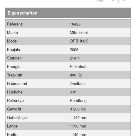
Eigenschaften
Referenz
18428
Marke
Mitsubishi
Modell
OPBH08K
Baujahr
2006
Stunden
214 h
Energie
Elektrisch
Tragkraft
800 Kg
Hubmastart
Zweifach
Hubhöhe
4 m
Reifentyp
Bereifung
Gewicht
3 200 Kg
Gabellänge
1 140 mm
Länge
1750 mm
Breite
1140 mm