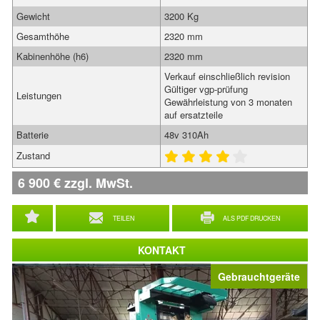
Gewicht
3200 Kg
Gesamthöhe
2320 mm
Kabinenhöhe (h6)
2320 mm
Verkauf einschließlich revision
Gültiger vgp-prüfung
Leistungen
Gewährleistung von 3 monaten
auf ersatzteile
Batterie
48v 310Ah
Zustand
6 900
€
zzgl. MwSt.
TEILEN
ALS PDF DRUCKEN
KONTAKT
Gebrauchtgeräte