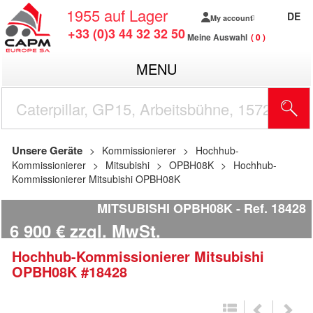
1955
auf Lager
DE
My account
+33 (0)3 44 32 32 50
Meine Auswahl
0
MENU
Unsere Geräte
Kommissionierer
Hochhub-
Kommissionierer
Mitsubishi
OPBH08K
Hochhub-
Kommissionierer Mitsubishi OPBH08K
MITSUBISHI OPBH08K
Ref.
18428
6 900
€
zzgl. MwSt.
Hochhub-Kommissionierer
Mitsubishi
OPBH08K
#18428