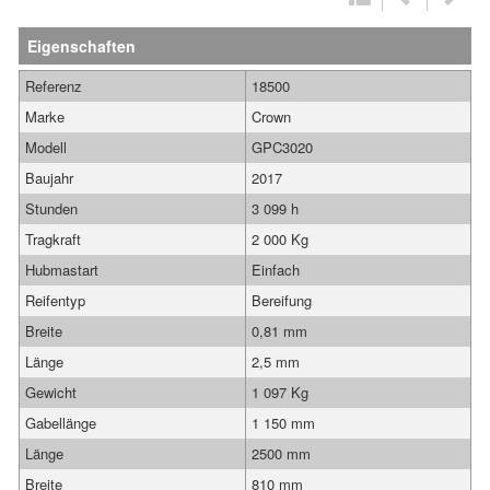
Eigenschaften
Referenz
18500
Marke
Crown
Modell
GPC3020
Baujahr
2017
Stunden
3 099 h
Tragkraft
2 000 Kg
Hubmastart
Einfach
Reifentyp
Bereifung
Breite
0,81 mm
Länge
2,5 mm
Gewicht
1 097 Kg
Gabellänge
1 150 mm
Länge
2500 mm
Breite
810 mm