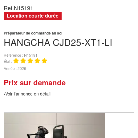
Ref.
N15191
Location courte durée
Préparateur de commande au sol
HANGCHA
CJD25-XT1-LI
Référence
N15191
État
Année
2026
Prix sur demande
Voir l'annonce en détail