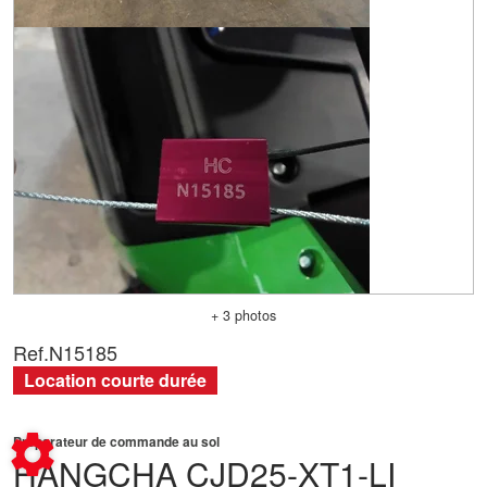
+ 3 photos
Ref.
N15185
Location courte durée
Préparateur de commande au sol
HANGCHA
CJD25-XT1-LI