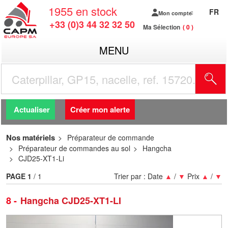
1955
en stock
FR
Mon compte
+33 (0)3 44 32 32 50
Ma Sélection
0
MENU
R
Actualiser
Créer mon alerte
Nos matériels
Préparateur de commande
Préparateur de commandes au sol
Hangcha
CJD25-XT1-Li
PAGE
1
/ 1
Trier par :
Date
▲
/
▼
Prix
▲
/
▼
8
Hangcha CJD25-XT1-LI