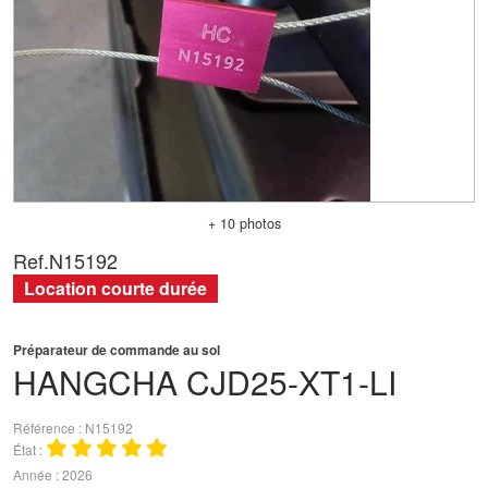
+ 10 photos
Ref.
N15192
Location courte durée
Préparateur de commande au sol
HANGCHA
CJD25-XT1-LI
Référence
N15192
État
Année
2026