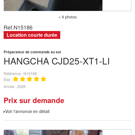
+ 9 photos
Ref.
N15186
Location courte durée
Préparateur de commande au sol
HANGCHA
CJD25-XT1-LI
Référence
N15186
État
Année
2026
Prix sur demande
Voir l'annonce en détail