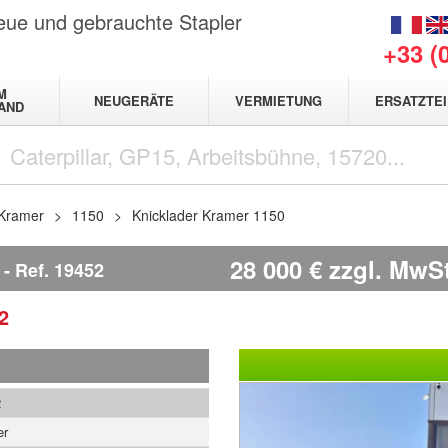
neue und gebrauchte Stapler
+33 (
M
NEUGERÄTE
VERMIETUNG
ERSATZTEI
AND
Kramer
1150
Knicklader Kramer 1150
28 000
€
zzgl. MwSt
Ref.
19452
2
2
er