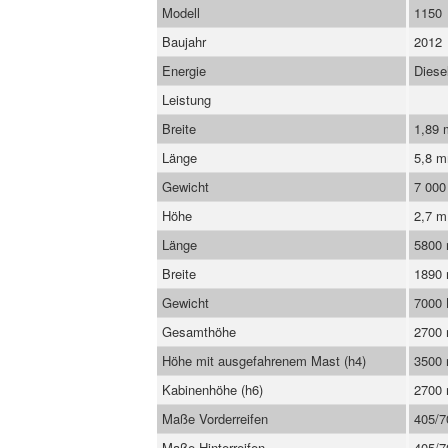
Modell
1150
Baujahr
2012
Energie
Diese
Leistung
Breite
1,89
Länge
5,8 
Gewicht
7 000
Höhe
2,7 m
Länge
5800
Breite
1890
Gewicht
7000
Gesamthöhe
2700
Höhe mit ausgefahrenem Mast (h4)
3500
Kabinenhöhe (h6)
2700
Maße Vorderreifen
405/7
Maße Hinterreifen
405/7