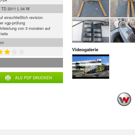
 TD 2011 L 04 W
uf einschließlich revision
ger vgp-prüfung
rleistung von 3 monaten auf
teile
mm
Videogalerie
ALS PDF DRUCKEN