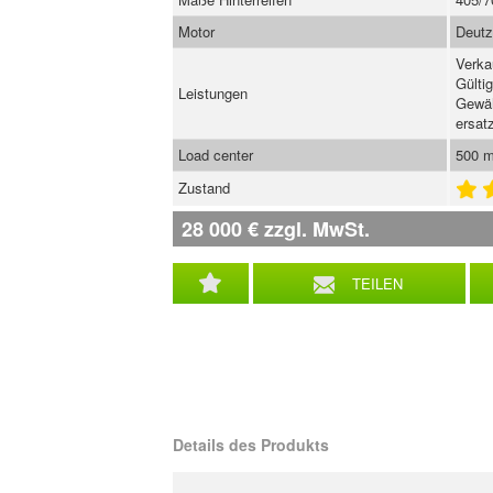
Motor
Deutz
Verka
Gülti
Leistungen
Gewäh
ersatz
Load center
500 
Zustand
28 000
€
zzgl. MwSt.
TEILEN
Details des Produkts