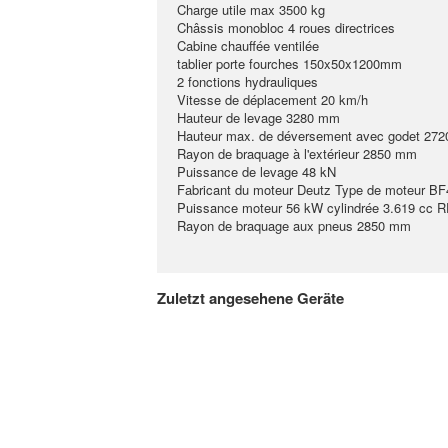
Charge utile max 3500 kg
Châssis monobloc 4 roues directrices
Cabine chauffée ventilée
tablier porte fourches 150x50x1200mm
2 fonctions hydrauliques
Vitesse de déplacement 20 km/h
Hauteur de levage 3280 mm
Hauteur max. de déversement avec godet 27
Rayon de braquage à l'extérieur 2850 mm
Puissance de levage 48 kN
Fabricant du moteur Deutz Type de moteur B
Puissance moteur 56 kW cylindrée 3.619 cc 
Rayon de braquage aux pneus 2850 mm
Zuletzt angesehene Geräte