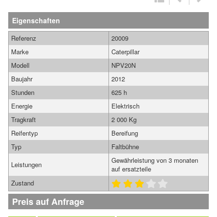
Eigenschaften
Referenz
20009
Marke
Caterpillar
Modell
NPV20N
Baujahr
2012
Stunden
625 h
Energie
Elektrisch
Tragkraft
2 000 Kg
Reifentyp
Bereifung
Typ
Faltbühne
Gewährleistung von 3 monaten
Leistungen
auf ersatzteile
Zustand
Preis auf Anfrage