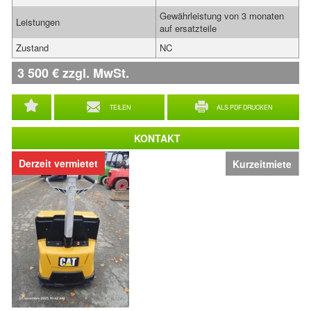
Gewährleistung von 3 monaten
Leistungen
auf ersatzteile
Zustand
NC
3 500
€
zzgl. MwSt.
TEILEN
ALS PDF DRUCKEN
KONTAKT
Derzeit vermietet
Kurzeitmiete