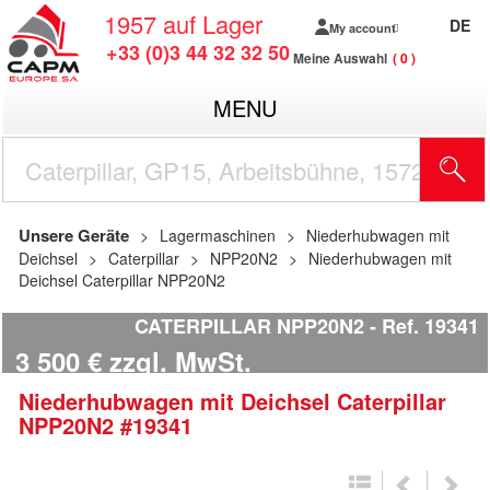
1957
auf Lager
DE
My account
+33 (0)3 44 32 32 50
Meine Auswahl
0
MENU
Unsere Geräte
Lagermaschinen
Niederhubwagen mit
Deichsel
Caterpillar
NPP20N2
Niederhubwagen mit
Deichsel Caterpillar NPP20N2
CATERPILLAR NPP20N2
Ref.
19341
3 500
€
zzgl. MwSt.
Niederhubwagen mit Deichsel
Caterpillar
NPP20N2
#19341