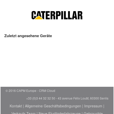
Zuletzt angesehene Geräte
© 2016 CAPM Europe
CRM Cloud
+33 (0)3 44 32 32 50 - 43 avenue Félix Louât, 60300 Senlis
Kontakt
|
Allgemeine Geschäftsbedingungen
|
Impressum
|
Verkaufs-Team
|
Neue Flurförderfahrzeuge
|
Gebrauchte