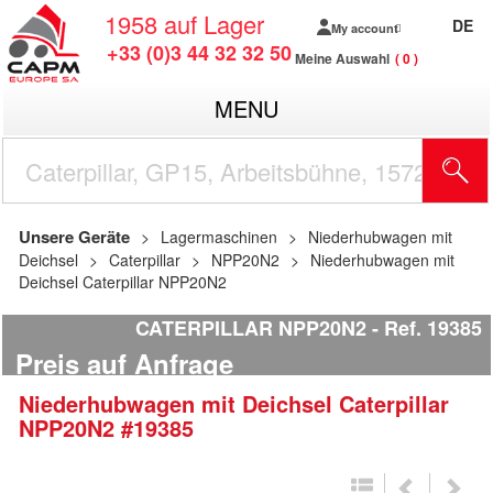
1958
auf Lager
DE
My account
+33 (0)3 44 32 32 50
Meine Auswahl
0
MENU
Unsere Geräte
Lagermaschinen
Niederhubwagen mit
Deichsel
Caterpillar
NPP20N2
Niederhubwagen mit
Deichsel Caterpillar NPP20N2
CATERPILLAR NPP20N2
Ref.
19385
Preis auf Anfrage
Niederhubwagen mit Deichsel
Caterpillar
NPP20N2
#19385