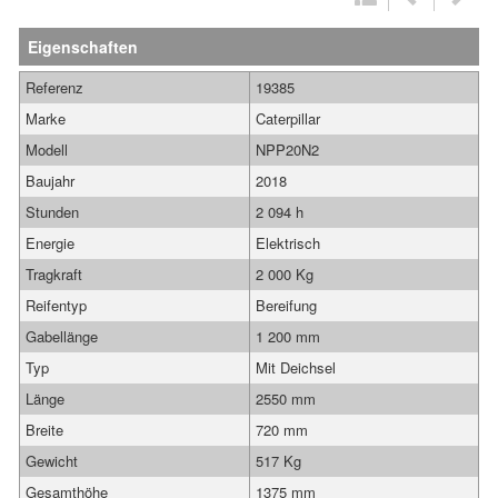
Eigenschaften
Referenz
19385
Marke
Caterpillar
Modell
NPP20N2
Baujahr
2018
Stunden
2 094 h
Energie
Elektrisch
Tragkraft
2 000 Kg
Reifentyp
Bereifung
Gabellänge
1 200 mm
Typ
Mit Deichsel
Länge
2550 mm
Breite
720 mm
Gewicht
517 Kg
Gesamthöhe
1375 mm