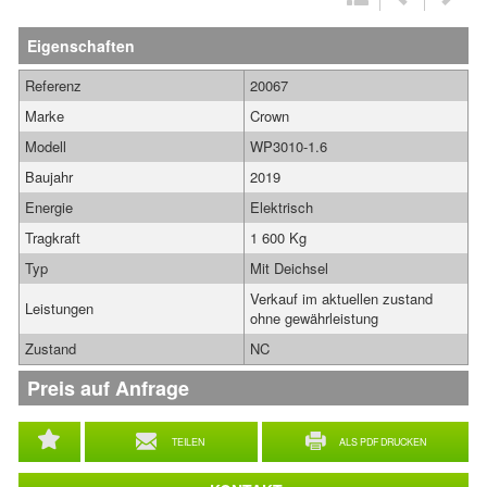
Eigenschaften
Referenz
20067
Marke
Crown
Modell
WP3010-1.6
Baujahr
2019
Energie
Elektrisch
Tragkraft
1 600 Kg
Typ
Mit Deichsel
Verkauf im aktuellen zustand
Leistungen
ohne gewährleistung
Zustand
NC
Preis auf Anfrage
TEILEN
ALS PDF DRUCKEN