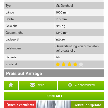
Typ
Mit Deichsel
Länge
1900 mm
Breite
715 mm
Gewicht
725 Kg
Gesamthöhe
1340 mm
Ladegerät
intégré
Gewährleistung von 3 monaten
Leistungen
auf ersatzteile
Batterie
24v
Zustand
Preis auf Anfrage
TEILEN
ALS PDF DRUCKEN
KONTAKT
Derzeit vermietet
Gebrauchtgeräte