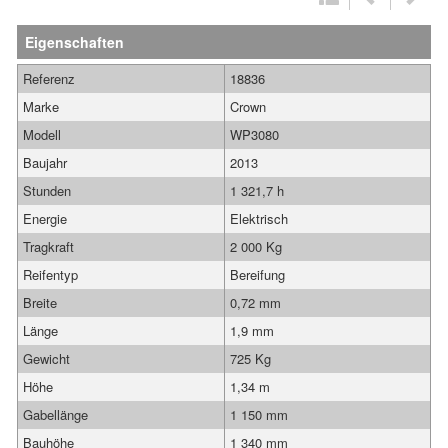
Eigenschaften
Referenz
18836
Marke
Crown
Modell
WP3080
Baujahr
2013
Stunden
1 321,7 h
Energie
Elektrisch
Tragkraft
2 000 Kg
Reifentyp
Bereifung
Breite
0,72 mm
Länge
1,9 mm
Gewicht
725 Kg
Höhe
1,34 m
Gabellänge
1 150 mm
Bauhöhe
1 340 mm