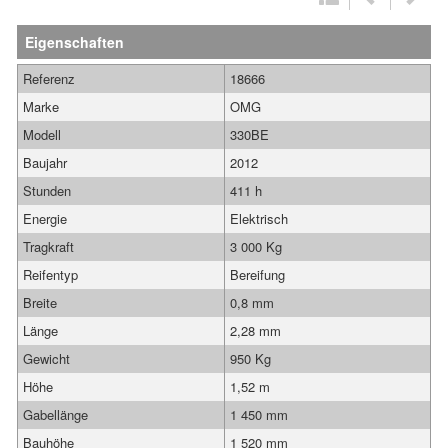
Eigenschaften
Referenz
18666
Marke
OMG
Modell
330BE
Baujahr
2012
Stunden
411 h
Energie
Elektrisch
Tragkraft
3 000 Kg
Reifentyp
Bereifung
Breite
0,8 mm
Länge
2,28 mm
Gewicht
950 Kg
Höhe
1,52 m
Gabellänge
1 450 mm
Bauhöhe
1 520 mm