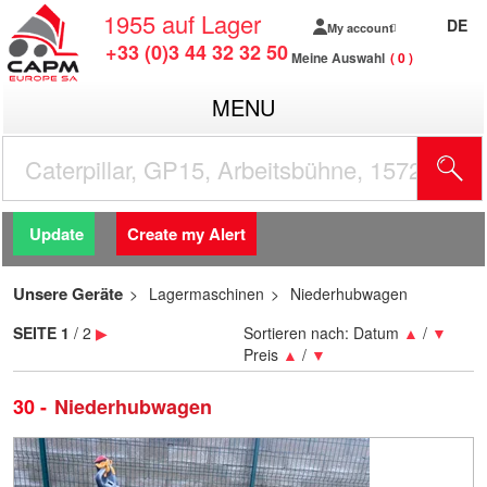
1955
auf Lager
DE
My account
+33 (0)3 44 32 32 50
Meine Auswahl
0
MENU
Update
Create my Alert
Unsere Geräte
Lagermaschinen
Niederhubwagen
SEITE
1
/ 2
▶
Sortieren nach:
Datum
▲
/
▼
Preis
▲
/
▼
30
Niederhubwagen