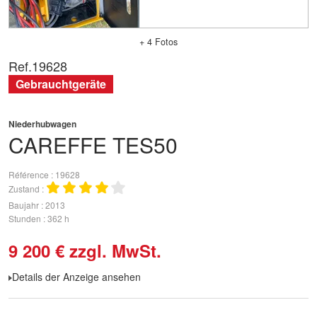
+ 4 Fotos
Ref.
19628
Gebrauchtgeräte
Niederhubwagen
CAREFFE
TES50
Référence
19628
Zustand
Baujahr
2013
Stunden
362 h
9 200
€
zzgl. MwSt.
Details der Anzeige ansehen