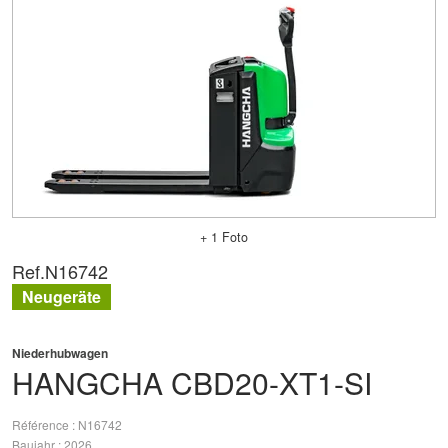
+ 1 Foto
Ref.
N16742
Neugeräte
Niederhubwagen
HANGCHA
CBD20-XT1-SI
Référence
N16742
Baujahr
2026