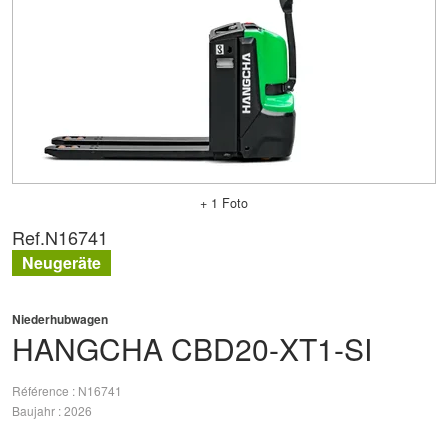
+ 1 Foto
Ref.
N16741
Neugeräte
Niederhubwagen
HANGCHA
CBD20-XT1-SI
Référence
N16741
Baujahr
2026