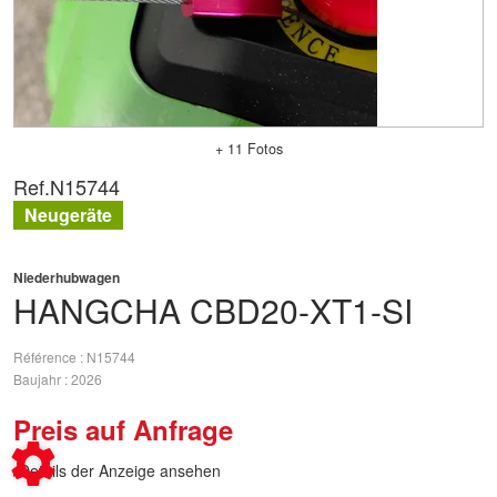
+ 11 Fotos
Ref.
N15744
Neugeräte
Niederhubwagen
HANGCHA
CBD20-XT1-SI
Référence
N15744
Baujahr
2026
Preis auf Anfrage
Details der Anzeige ansehen