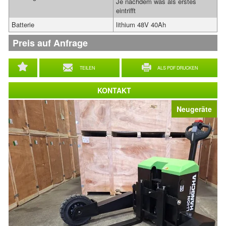
Je nachdem was als erstes
eintrifft
Batterie
lithium 48V 40Ah
Preis auf Anfrage
TEILEN
ALS PDF DRUCKEN
KONTAKT
Neugeräte