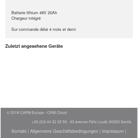
Batterie lithium 48V 20Ah
Chargeur intégré
Sur commande délai 4 mois et demi
Zuletzt angesehene Geräte
© 2016 CAPM Europe
CRM Cloud
+33 (0)3 44 32 32 50 - 43 avenue Félix Louât, 60300 Senlis
Kontakt
|
Allgemeine Geschäftsbedingungen
|
Impressum
|