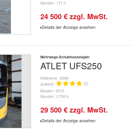
Stunden
171 h
24 500
€
zzgl. MwSt.
Details der Anzeige ansehen
Mehrwege-Schubmaststapler
ATLET
UFS250
Référence
SS56
Zustand
Baujahr
2013
Stunden
2 700 h
29 500
€
zzgl. MwSt.
Details der Anzeige ansehen