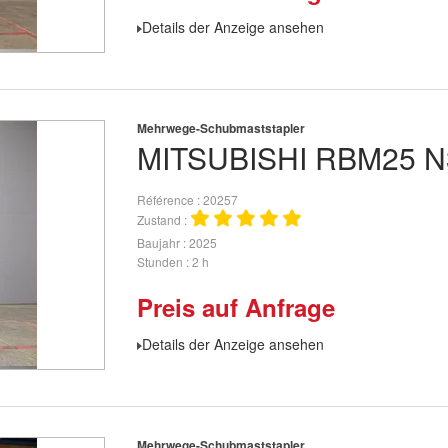
Details der Anzeige ansehen
Mehrwege-Schubmaststapler
MITSUBISHI
RBM25 N
Référence
20257
Zustand
Baujahr
2025
Stunden
2 h
Preis auf Anfrage
Details der Anzeige ansehen
Mehrwege-Schubmaststapler