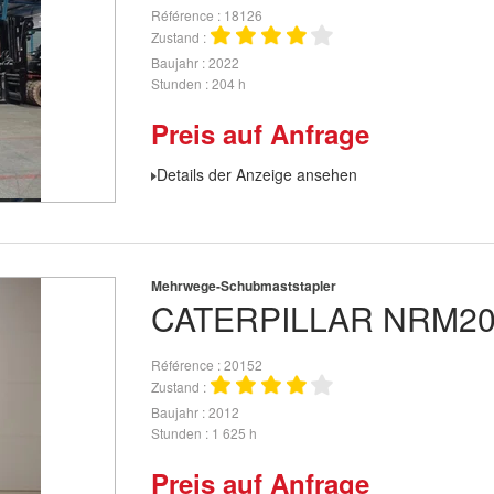
Référence
18126
Zustand
Baujahr
2022
Stunden
204 h
Preis auf Anfrage
Details der Anzeige ansehen
Mehrwege-Schubmaststapler
CATERPILLAR
NRM2
Référence
20152
Zustand
Baujahr
2012
Stunden
1 625 h
Preis auf Anfrage