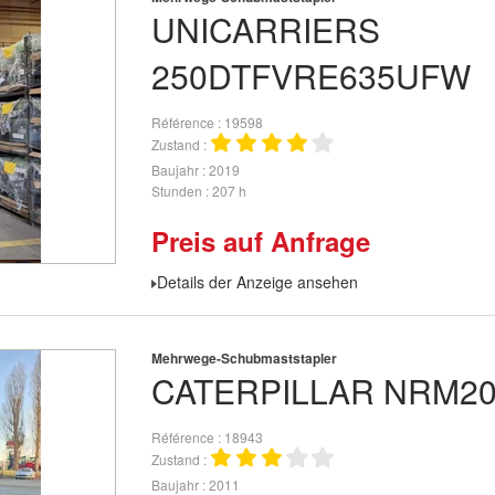
UNICARRIERS
250DTFVRE635UFW
Référence
19598
Zustand
Baujahr
2019
Stunden
207 h
Preis auf Anfrage
Details der Anzeige ansehen
Mehrwege-Schubmaststapler
CATERPILLAR
NRM2
Référence
18943
Zustand
Baujahr
2011