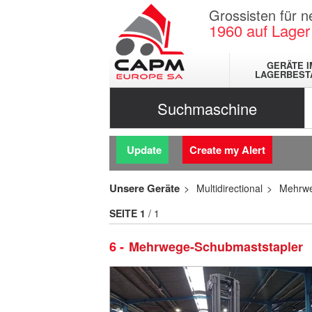
Grossisten für 
1960
auf Lager
GERÄTE I
LAGERBEST
Suchmaschine
Update
Create my Alert
Unsere Geräte
Multidirectional
Mehrwe
SEITE
1
/ 1
6
Mehrwege-Schubmaststapler