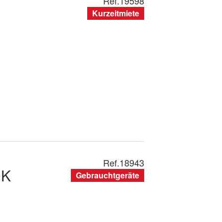
Ref.
19598
Kurzeitmiete
Ref.
18943
0K
Gebrauchtgeräte