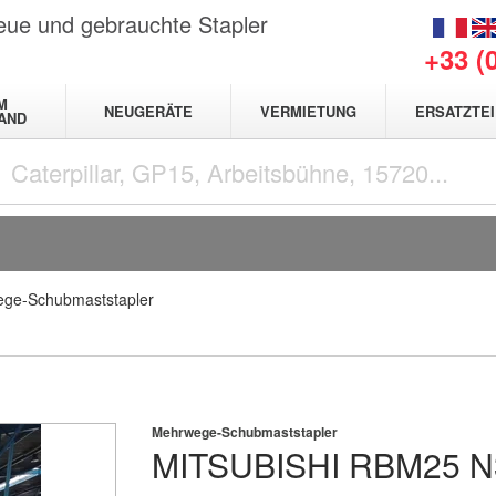
neue und gebrauchte Stapler
+33 (
M
NEUGERÄTE
VERMIETUNG
ERSATZTEI
AND
ge-Schubmaststapler
Mehrwege-Schubmaststapler
MITSUBISHI
RBM25 N