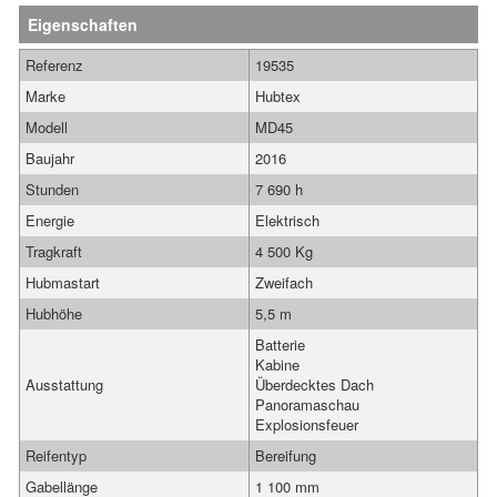
Eigenschaften
Referenz
19535
Marke
Hubtex
Modell
MD45
Baujahr
2016
Stunden
7 690 h
Energie
Elektrisch
Tragkraft
4 500 Kg
Hubmastart
Zweifach
Hubhöhe
5,5 m
Batterie
Kabine
Ausstattung
Überdecktes Dach
Panoramaschau
Explosionsfeuer
Reifentyp
Bereifung
Gabellänge
1 100 mm