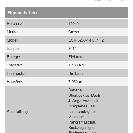
Eigenschaften
Referenz
19945
Marke
Crown
Modell
ESR 5260-14 OPT 2
Baujahr
2014
Energie
Elektrisch
Tragkraft
1 400 Kg
Hubmastart
Dreifach
Hubhöhe
7 950 m
Batterie
Überdecktes Dach
4 Wege Hydraulik
Integriertes TDL
Ausstattung
Lastschutzgitter
Minihebel
Panoramaschau
Rückzugssignal
Explosionsfeuer