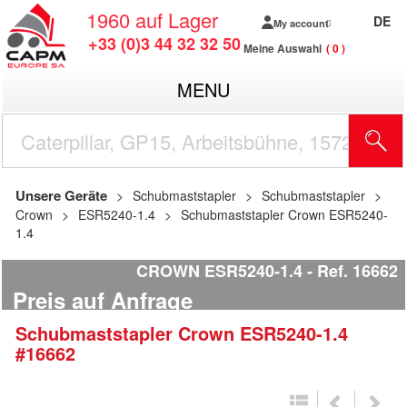
1960
auf Lager
DE
My account
+33 (0)3 44 32 32 50
Meine Auswahl
0
MENU
Unsere Geräte
Schubmaststapler
Schubmaststapler
Crown
ESR5240-1.4
Schubmaststapler Crown ESR5240-
1.4
CROWN ESR5240-1.4
Ref.
16662
Preis auf Anfrage
Schubmaststapler
Crown
ESR5240-1.4
#16662