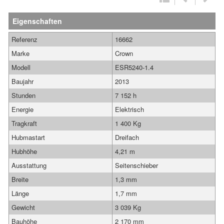
Eigenschaften
Referenz
16662
Marke
Crown
Modell
ESR5240-1.4
Baujahr
2013
Stunden
7 152 h
Energie
Elektrisch
Tragkraft
1 400 Kg
Hubmastart
Dreifach
Hubhöhe
4,21 m
Ausstattung
Seitenschieber
Breite
1,3 mm
Länge
1,7 mm
Gewicht
3 039 Kg
Bauhöhe
2 170 mm