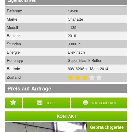
Eigenschaften
Referenz
19520
Marke
Charlatte
Modell
T135
Baujahr
2016
Stunden
3 800 h
Energie
Elektrisch
Reifentyp
Super-Elastik-Reifen
Batterie
80V 620Ah - Mars 2014
Zustand
Preis auf Anfrage
TEILEN
ALS PDF DRUCKEN
KONTAKT
Gebrauchtgeräte