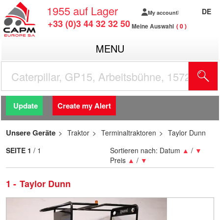
1955
auf Lager
DE
My account
+33 (0)3 44 32 32 50
Meine Auswahl
0
MENU
Update
Create my Alert
Unsere Geräte
Traktor
Terminaltraktoren
Taylor Dunn
SEITE
1
/ 1
Sortieren nach:
Datum
▲
/
▼
Preis
▲
/
▼
1
Taylor Dunn