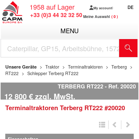
1958
auf Lager
DE
My account
+33 (0)3 44 32 32 50
Meine Auswahl
0
MENU
Unsere Geräte
Traktor
Terminaltraktoren
Terberg
RT222
Schlepper Terberg RT222
TERBERG RT222
Ref.
20020
12 800
€
zzgl. MwSt.
Terminaltraktoren
Terberg
RT222
#20020