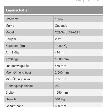
Eigenschaften
Referenz
19567
Marke
Cascade
Modell
C220G-BCS-A211
Baujahr
2021
Kapazität (kg)
1 900 Kg
Arm Höhe
470 mm
Armlänge
1 500 mm
Lastschwerpunkt
459 mm
Max. Öffnung über
2 500 mm
Min. Öffnung über
735 mm
Aufhängungsklasse
2A
Breite
1250 mm
Gewicht
546 Kg
Gesamthöhe
660 mm