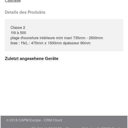
Cascade
Details des Produkts
Classe 2
1t9 à 500
plage d'ouverture intérieure mini maxi 735mm - 2500mm
bras : HxL : 470mm x 1500mm épaisseur 90mm
Zuletzt angesehene Geräte
© 2016 CAPM Europe
CRM Cloud