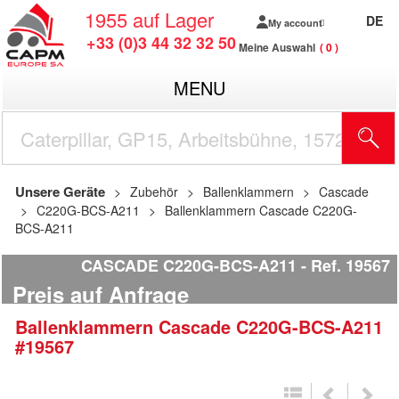
1955
auf Lager
DE
My account
+33 (0)3 44 32 32 50
Meine Auswahl
0
MENU
Unsere Geräte
Zubehör
Ballenklammern
Cascade
C220G-BCS-A211
Ballenklammern Cascade C220G-
BCS-A211
CASCADE C220G-BCS-A211
Ref.
19567
Preis auf Anfrage
Ballenklammern
Cascade
C220G-BCS-A211
#19567