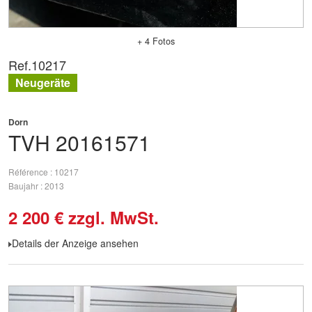
+ 4 Fotos
Ref.
10217
Neugeräte
Dorn
TVH
20161571
Référence
10217
Baujahr
2013
2 200
€
zzgl. MwSt.
Details der Anzeige ansehen