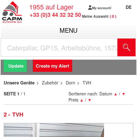
1955
auf Lager
DE
My account
+33 (0)3 44 32 32 50
Meine Auswahl
0
MENU
Update
Create my Alert
Unsere Geräte
Zubehör
Dorn
TVH
SEITE
1
/ 1
Sortieren nach:
Datum
▲
/
▼
Preis
▲
/
▼
2
TVH