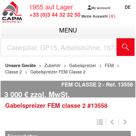
1955
auf Lager
DE
My account
+33 (0)3 44 32 32 50
Meine Auswahl
0
MENU
Unsere Geräte
Zubehör
Gabelspreizer
FEM
Classe 2
Gabelspreizer FEM Classe 2
FEM CLASSE 2
Ref.
13558
3 000
€
zzgl. MwSt.
Gabelspreizer
FEM
classe 2
#13558