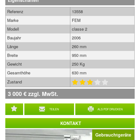
Eigenschaften
Referenz
13558
Marke
FEM
Modell
classe 2
Baujahr
2006
Länge
260 mm
Breite
950 mm
Gewicht
250 Kg
Gesamthöhe
630 mm
Zustand
3 000
€
zzgl. MwSt.
TEILEN
ALS PDF DRUCKEN
KONTAKT
Gebrauchtgeräte