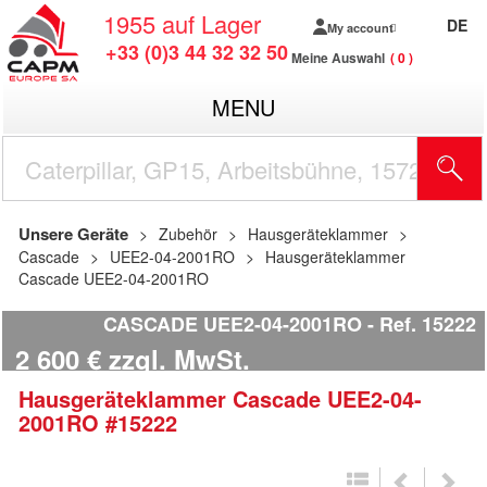
1955
auf Lager
DE
My account
+33 (0)3 44 32 32 50
Meine Auswahl
0
MENU
Unsere Geräte
Zubehör
Hausgeräteklammer
Cascade
UEE2-04-2001RO
Hausgeräteklammer
Cascade UEE2-04-2001RO
CASCADE UEE2-04-2001RO
Ref.
15222
2 600
€
zzgl. MwSt.
Hausgeräteklammer
Cascade
UEE2-04-
2001RO
#15222