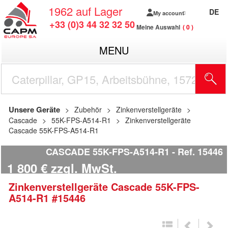
1962
auf Lager
DE
My account
+33 (0)3 44 32 32 50
Meine Auswahl
0
MENU
Unsere Geräte
Zubehör
Zinkenverstellgeräte
Cascade
55K-FPS-A514-R1
Zinkenverstellgeräte
Cascade 55K-FPS-A514-R1
CASCADE 55K-FPS-A514-R1
Ref.
15446
1 800
€
zzgl. MwSt.
Zinkenverstellgeräte
Cascade
55K-FPS-
A514-R1
#15446