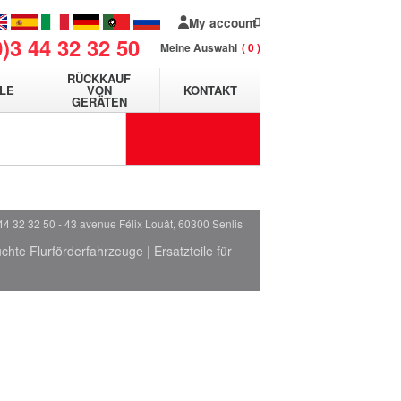
My account
0)3 44 32 32 50
Meine Auswahl
0
RÜCKKAUF
LE
VON
KONTAKT
GERÄTEN
44 32 32 50 - 43 avenue Félix Louât, 60300 Senlis
chte Flurförderfahrzeuge
|
Ersatzteile für