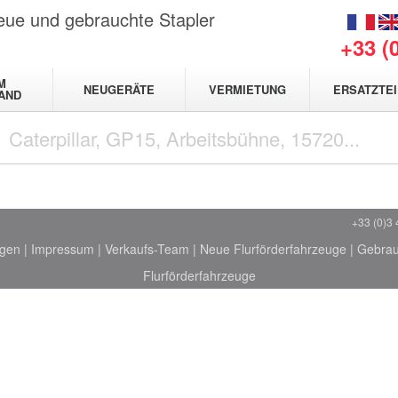
neue und gebrauchte Stapler
+33 (
M
NEUGERÄTE
VERMIETUNG
ERSATZTEI
AND
+33 (0)3 
ngen
|
Impressum
|
Verkaufs-Team
|
Neue Flurförderfahrzeuge
|
Gebrau
Flurförderfahrzeuge