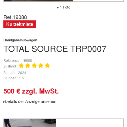
+ 1 Foto
Ref.
19088
Kurzeitmiete
Handgabelhubwagen
TOTAL SOURCE
TRP0007
Référence
19088
Zustand
Baujahr
2024
Stunden
1 h
500
€
zzgl. MwSt.
Details der Anzeige ansehen