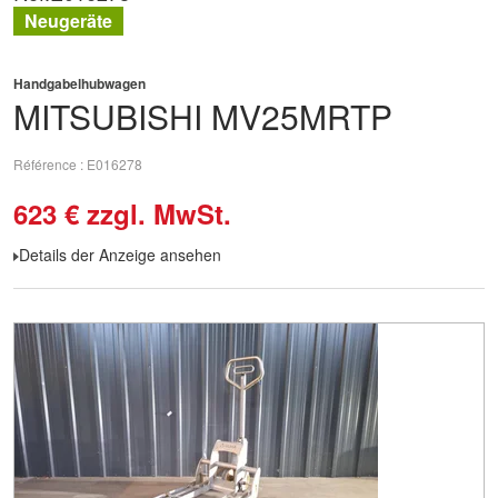
Neugeräte
Handgabelhubwagen
MITSUBISHI
MV25MRTP
Référence
E016278
623
€
zzgl. MwSt.
Details der Anzeige ansehen