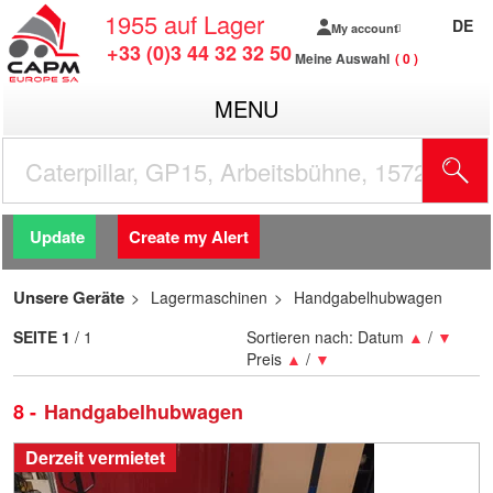
1955
auf Lager
DE
My account
+33 (0)3 44 32 32 50
Meine Auswahl
0
MENU
Update
Create my Alert
Unsere Geräte
Lagermaschinen
Handgabelhubwagen
SEITE
1
/ 1
Sortieren nach:
Datum
▲
/
▼
Preis
▲
/
▼
8
Handgabelhubwagen
Derzeit vermietet