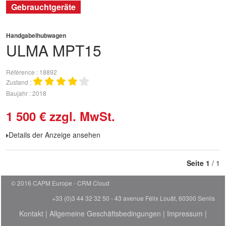
Gebrauchtgeräte
Handgabelhubwagen
ULMA
MPT15
Référence
18892
Zustand
Baujahr
2018
1 500
€
zzgl. MwSt.
Details der Anzeige ansehen
Seite
1
/ 1
© 2016 CAPM Europe
CRM Cloud
+33 (0)3 44 32 32 50 - 43 avenue Félix Louât, 60300 Senlis
Kontakt
|
Allgemeine Geschäftsbedingungen
|
Impressum
|