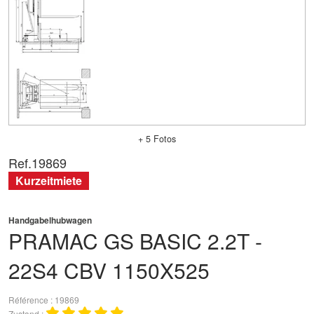
+ 5 Fotos
Ref.
19869
Kurzeitmiete
Handgabelhubwagen
PRAMAC
GS BASIC 2.2T -
22S4 CBV 1150X525
Référence
19869
Zustand