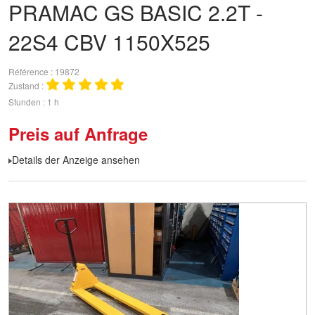
PRAMAC
GS BASIC 2.2T -
22S4 CBV 1150X525
Référence
19872
Zustand
Stunden
1 h
Preis auf Anfrage
Details der Anzeige ansehen