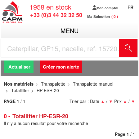
1958
en stock
FR
Mon compte
+33 (0)3 44 32 32 50
Ma Sélection
0
MENU
R
Actualiser
Créer mon alerte
Nos matériels
Transpalette
Transpalette manuel
Totallifter
HP-ESR-20
PAGE
1
/ 1
Trier par :
Date
▲
/
▼
Prix
▲
/
▼
0
Totallifter HP-ESR-20
Il n'y a aucun résultat pour votre recherche
Page
1
/ 1