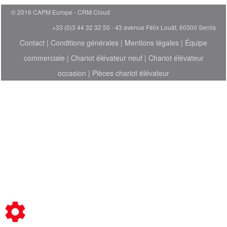
© 2016 CAPM Europe
CRM Cloud
+33 (0)3 44 32 32 50 - 43 avenue Félix Louât, 60300 Senlis
Contact
|
Conditions générales
|
Mentions légales
|
Équipe
commerciale
|
Chariot élévateur neuf
|
Chariot élévateur
occasion
|
Pièces chariot élévateur