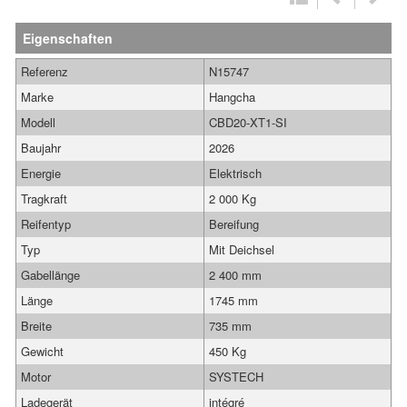
Eigenschaften
Referenz
N15747
Marke
Hangcha
Modell
CBD20-XT1-SI
Baujahr
2026
Energie
Elektrisch
Tragkraft
2 000 Kg
Reifentyp
Bereifung
Typ
Mit Deichsel
Gabellänge
2 400 mm
Länge
1745 mm
Breite
735 mm
Gewicht
450 Kg
Motor
SYSTECH
Ladegerät
intégré