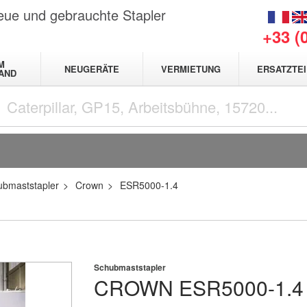
neue und gebrauchte Stapler
+33 (
M
NEUGERÄTE
VERMIETUNG
ERSATZTEI
AND
ubmaststapler
Crown
ESR5000-1.4
Schubmaststapler
CROWN
ESR5000-1.4