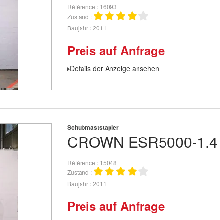
Référence
16093
Zustand
Baujahr
2011
Preis auf Anfrage
Details der Anzeige ansehen
Schubmaststapler
CROWN
ESR5000-1.4
Référence
15048
Zustand
Baujahr
2011
Preis auf Anfrage