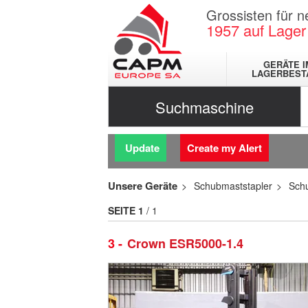
Grossisten für 
1957
auf Lager
GERÄTE I
LAGERBEST
Suchmaschine
Update
Create my Alert
Unsere Geräte
Schubmaststapler
Sch
SEITE
1
/ 1
3
Crown ESR5000-1.4