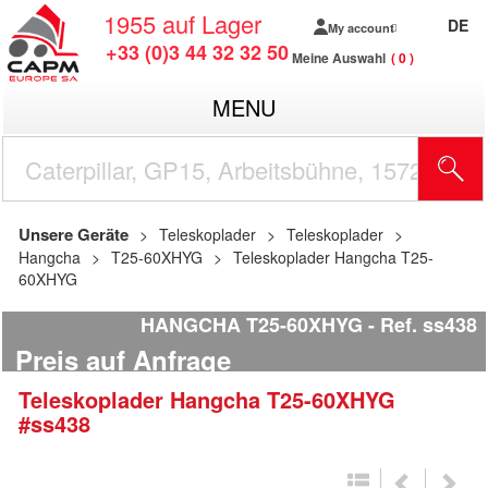
1955
auf Lager
DE
My account
+33 (0)3 44 32 32 50
Meine Auswahl
0
MENU
Unsere Geräte
Teleskoplader
Teleskoplader
Hangcha
T25-60XHYG
Teleskoplader Hangcha T25-
60XHYG
HANGCHA T25-60XHYG
Ref.
ss438
Preis auf Anfrage
Teleskoplader
Hangcha
T25-60XHYG
#ss438