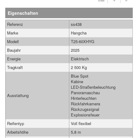
Eigenschaften
Referenz
ss438
Marke
Hangcha
Modell
T25-60XHYG
Baujahr
2025
Energie
Elektrisch
Tragkraft
2 500 Kg
Blue Spot
Kabine
LED-Straßenbeleuchtung
Panoramaschau
Ausstattung
Hinterleuchten
Rückfahrkamera
Rückzugssignal
Explosionsfeuer
Reifentyp
Voll flexibel
Arbeitshöhe
5,8 m