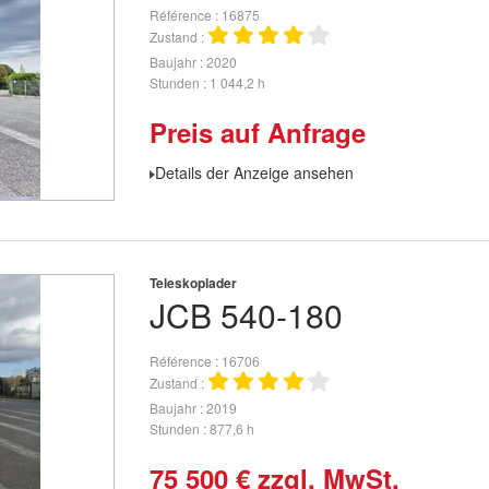
Référence
16875
Zustand
Baujahr
2020
Stunden
1 044,2 h
Preis auf Anfrage
Details der Anzeige ansehen
Teleskoplader
JCB
540-180
Référence
16706
Zustand
Baujahr
2019
Stunden
877,6 h
75 500
€
zzgl. MwSt.