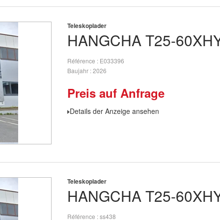
Teleskoplader
HANGCHA
T25-60XH
Référence
E033396
Baujahr
2026
Preis auf Anfrage
Details der Anzeige ansehen
Teleskoplader
HANGCHA
T25-60XH
Référence
ss438