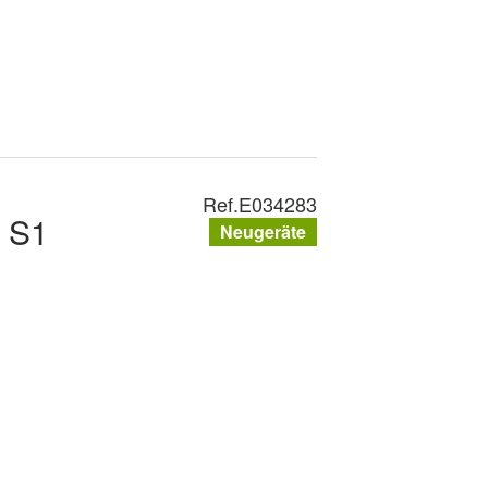
Ref.
E034283
 S1
Neugeräte