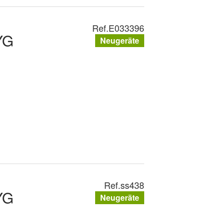
Ref.
E033396
YG
Neugeräte
Ref.
ss438
YG
Neugeräte