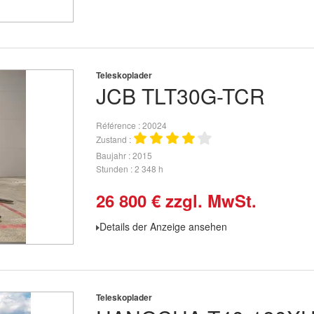
Teleskoplader
JCB
TLT30G-TCR
Référence
20024
Zustand
Baujahr
2015
Stunden
2 348 h
26 800
€
zzgl. MwSt.
Details der Anzeige ansehen
Teleskoplader