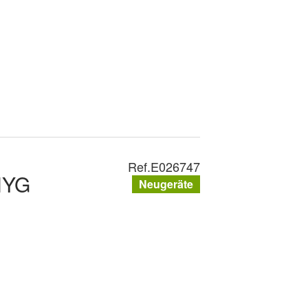
Ref.
E026747
HYG
Neugeräte