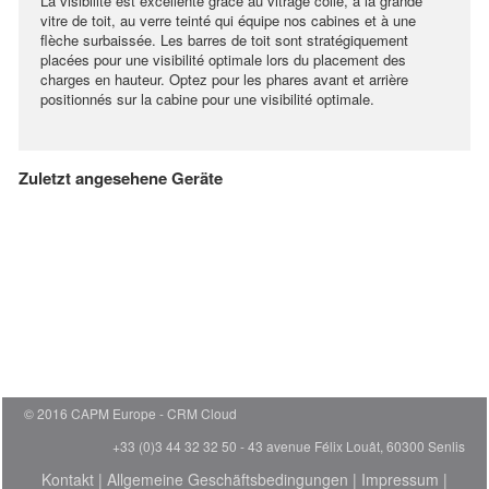
La visibilité est excellente grâce au vitrage collé, à la grande
vitre de toit, au verre teinté qui équipe nos cabines et à une
flèche surbaissée. Les barres de toit sont stratégiquement
placées pour une visibilité optimale lors du placement des
charges en hauteur. Optez pour les phares avant et arrière
positionnés sur la cabine pour une visibilité optimale.
Zuletzt angesehene Geräte
© 2016 CAPM Europe
CRM Cloud
+33 (0)3 44 32 32 50 - 43 avenue Félix Louât, 60300 Senlis
Kontakt
|
Allgemeine Geschäftsbedingungen
|
Impressum
|