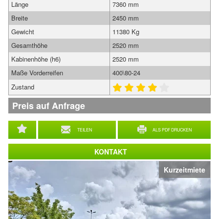
Länge
7360 mm
Breite
2450 mm
Gewicht
11380 Kg
Gesamthöhe
2520 mm
Kabinenhöhe (h6)
2520 mm
Maße Vorderreifen
400\80-24
Zustand
Preis auf Anfrage
TEILEN
ALS PDF DRUCKEN
KONTAKT
Kurzeitmiete