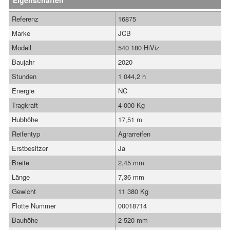
Eigenschaften
Referenz
16875
Marke
JCB
Modell
540 180 HiViz
Baujahr
2020
Stunden
1 044,2 h
Energie
NC
Tragkraft
4 000 Kg
Hubhöhe
17,51 m
Reifentyp
Agrarreifen
Erstbesitzer
Ja
Breite
2,45 mm
Länge
7,36 mm
Gewicht
11 380 Kg
Flotte Nummer
00018714
Bauhöhe
2 520 mm